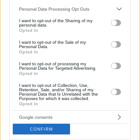
Please note that this website/app uses one or more Google
Personal Data Processing Opt Outs
services and may gather and store information including but
not limited to your visit or usage behaviour. You may click to
I want to opt-out of the Sharing of my
personal data.
grant or deny consent to Google and its third-party tags to
Opted In
use your data for below specified purposes in below Google
consent section.
I want to opt-out of the Sale of my
Personal Data.
Opted In
I want to opt-out of processing my
Personal Data for Targeted Advertising.
Opted In
I want to opt-out of Collection, Use,
Κοινοποιήστε
Retention, Sale, and/or Sharing of my
Personal Data that Is Unrelated with the
Purposes for which it was collected.
Opted In
Προηγούμενη
Επόμενη
Google consents
Ο Χρόνος Κοζάνης
Ελεύθερη Θράκη
CONFIRM