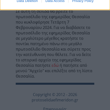
Data Deletion
Data Access
Privacy Policy
Σε αυτή τη σελίδα θα βρείτε το
πρωτοσέλιδο της εφημερίδας Θεσσαλία
που κυκλοφόρησε Τετάρτη 7
Φεβρουαρίου 2024. Για να διαβάσετε το
πρωτοσέλιδο της εφημερίδας Θεσσαλία
σε μεγαλύτερο μέγεθος κρατήστε το
ποντίκι πατημένο πάνω στο μεγάλο
πρωτοσέλιδο Θεσσαλία και σύρετε προς
την κατέυθυνση που θέλετε. Για να δείτε
το ιστορικό αρχείο της εφημερίδας
Θεσσαλία πατήστε
εδώ
ή πατήστε από
μενού "Αρχείο" και επιλέξτε από τη λίστα
Θεσσαλία.
Copyright © 2012 - 2026
protoselidaefimeridon.gr
Επικοινωνία: