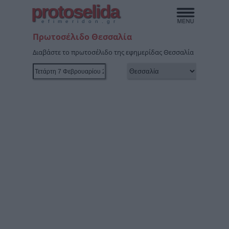
protoselida
efimeridon.gr
Πρωτοσέλιδο Θεσσαλία
Διαβάστε το πρωτοσέλιδο της εφημερίδας Θεσσαλία