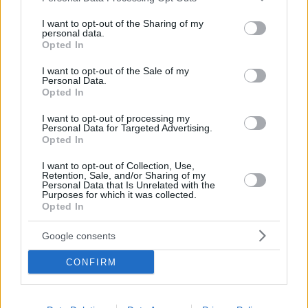
services and may gather and store information including but
not limited to your visit or usage behaviour. You may click to
I want to opt-out of the Sharing of my
personal data.
grant or deny consent to Google and its third-party tags to
Opted In
use your data for below specified purposes in below Google
consent section.
I want to opt-out of the Sale of my
Personal Data.
Opted In
I want to opt-out of processing my
Personal Data for Targeted Advertising.
Opted In
Κοινοποιήστε
I want to opt-out of Collection, Use,
Retention, Sale, and/or Sharing of my
Personal Data that Is Unrelated with the
Purposes for which it was collected.
Opted In
Προηγούμενη
Επόμενη
Ταχυδρόμος
Αλήθεια της Καρδίτσας
Google consents
CONFIRM
Τα σχόλια έχουν απενεργοποιηθεί για
όλους προσωρινά!