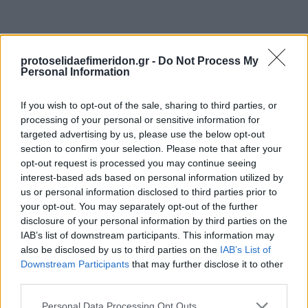
protoselidaefimeridon.gr -
Do Not Process My
Personal Information
If you wish to opt-out of the sale, sharing to third parties, or
processing of your personal or sensitive information for
targeted advertising by us, please use the below opt-out
Προηγούμενη
Επόμενη
section to confirm your selection. Please note that after your
Ταχυδρόμος
Αλήθεια της Καρδίτσας
opt-out request is processed you may continue seeing
interest-based ads based on personal information utilized by
us or personal information disclosed to third parties prior to
your opt-out. You may separately opt-out of the further
disclosure of your personal information by third parties on the
IAB’s list of downstream participants. This information may
also be disclosed by us to third parties on the
IAB’s List of
Downstream Participants
that may further disclose it to other
third parties.
Please note that this website/app uses one or more Google
Personal Data Processing Opt Outs