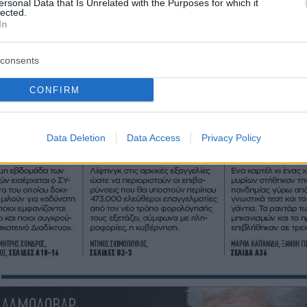
ersonal Data that Is Unrelated with the Purposes for which it
lected.
In
consents
CONFIRM
Data Deletion
Data Access
Privacy Policy