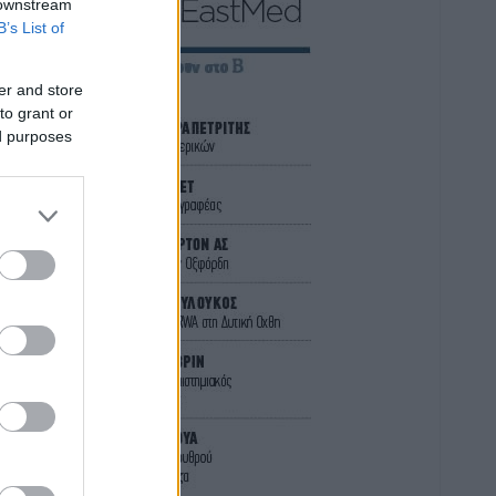
 downstream
B’s List of
er and store
to grant or
ed purposes