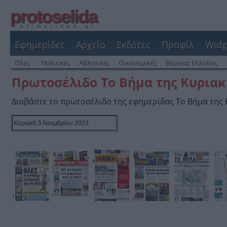
protoselida
efimeridon.gr
Εφημερίδες
Αρχείο
Εκδότες
Προφίλ
Widg
Όλες
Πολιτικές
Αθλητικές
Οικονομικές
Βόρειας Ελλάδας
Πρωτοσέλιδο Το Βήμα της Κυριακ
Διαβάστε το πρωτοσέλιδο της εφημερίδας Το Βήμα της