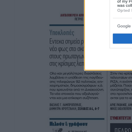
of my P
was col
Opted 
Google 