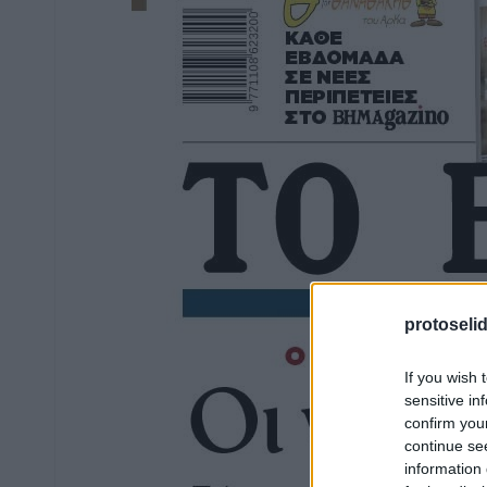
protoseli
If you wish 
sensitive in
confirm you
continue se
information 