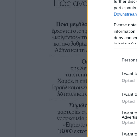
further disc
participants
Downstream 
Please note
information 
deny consent
in below Go
Persona
I want t
Opted 
I want t
Opted 
I want 
Advertis
Opted 
I want t