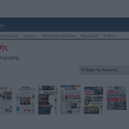
et
Θεσσαλίας
Κρήτης
Υπόλοιπης Ελλάδας
Περιοδικά
Ένθετα
ής
 Κυριακής