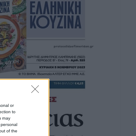
sonal or
ection to
ou may
 personal
out of the