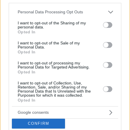
third parties.
Please note that this website/app uses one or more Google
Personal Data Processing Opt Outs
services and may gather and store information including but
not limited to your visit or usage behaviour. You may click to
I want to opt-out of the Sharing of my
personal data.
grant or deny consent to Google and its third-party tags to
Opted In
use your data for below specified purposes in below Google
consent section.
I want to opt-out of the Sale of my
Personal Data.
Opted In
I want to opt-out of processing my
Personal Data for Targeted Advertising.
Opted In
I want to opt-out of Collection, Use,
Κοινοποιήστε
Retention, Sale, and/or Sharing of my
Personal Data that Is Unrelated with the
Purposes for which it was collected.
Opted In
Προηγούμενη
Επόμενη
Google consents
Real News
Εστία
CONFIRM