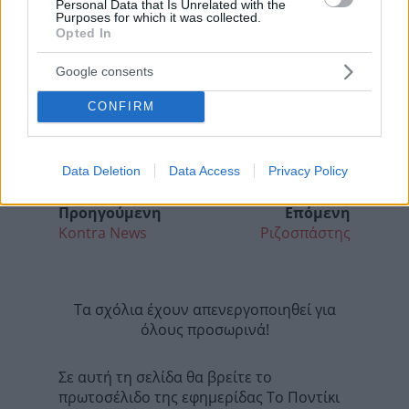
Personal Data that Is Unrelated with the
Purposes for which it was collected.
Opted In
Google consents
CONFIRM
Data Deletion
Data Access
Privacy Policy
Προηγούμενη
Επόμενη
Kontra News
Ριζοσπάστης
Τα σχόλια έχουν απενεργοποιηθεί για
όλους προσωρινά!
Σε αυτή τη σελίδα θα βρείτε το
πρωτοσέλιδο της εφημερίδας Το Ποντίκι