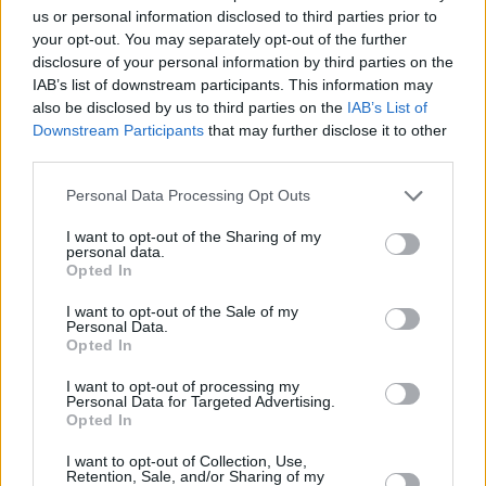
us or personal information disclosed to third parties prior to
your opt-out. You may separately opt-out of the further
disclosure of your personal information by third parties on the
IAB’s list of downstream participants. This information may
also be disclosed by us to third parties on the
IAB’s List of
Downstream Participants
that may further disclose it to other
third parties.
Please note that this website/app uses one or more Google
Personal Data Processing Opt Outs
Κοινοποιήστε
services and may gather and store information including but
not limited to your visit or usage behaviour. You may click to
I want to opt-out of the Sharing of my
personal data.
grant or deny consent to Google and its third-party tags to
Opted In
use your data for below specified purposes in below Google
Οπισθόφυλλο εφημερίδας Το Ποντίκι
consent section.
I want to opt-out of the Sale of my
Personal Data.
Opted In
I want to opt-out of processing my
Personal Data for Targeted Advertising.
Opted In
I want to opt-out of Collection, Use,
Retention, Sale, and/or Sharing of my