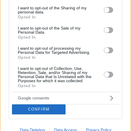
services and may gather and store information including but
not limited to your visit or usage behaviour. You may click to
I want to opt-out of the Sharing of my
personal data.
grant or deny consent to Google and its third-party tags to
Opted In
use your data for below specified purposes in below Google
consent section.
I want to opt-out of the Sale of my
Personal Data.
Opted In
I want to opt-out of processing my
Personal Data for Targeted Advertising.
Opted In
Κοινοποιήστε
I want to opt-out of Collection, Use,
Retention, Sale, and/or Sharing of my
Personal Data that Is Unrelated with the
Purposes for which it was collected.
Opted In
Προηγούμενη
Επόμενη
Political
Finance and Markets Voice
Google consents
CONFIRM
Τα σχόλια έχουν απενεργοποιηθεί για
όλους προσωρινά!
Data Deletion
Data Access
Privacy Policy