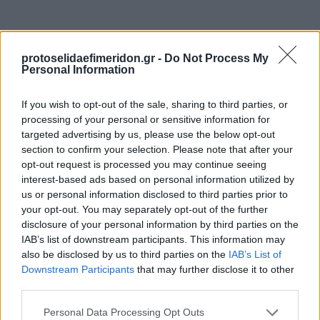
protoselidaefimeridon.gr -
Do Not Process My
Personal Information
If you wish to opt-out of the sale, sharing to third parties, or
processing of your personal or sensitive information for
targeted advertising by us, please use the below opt-out
section to confirm your selection. Please note that after your
Προηγούμενη
Επόμενη
opt-out request is processed you may continue seeing
Political
Finance and Markets Voice
interest-based ads based on personal information utilized by
us or personal information disclosed to third parties prior to
your opt-out. You may separately opt-out of the further
disclosure of your personal information by third parties on the
IAB’s list of downstream participants. This information may
also be disclosed by us to third parties on the
IAB’s List of
Downstream Participants
that may further disclose it to other
third parties.
Please note that this website/app uses one or more Google
Personal Data Processing Opt Outs