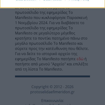
Σε αυτή τη σελίδα θα βρείτε το
πρωτοσέλιδο της εφημερίδας Το
Manifesto που κυκλοφόρησε Παρασκευή
1 Νοεμβρίου 2024. Για να διαβάσετε το
πρωτοσέλιδο της εφημερίδας Το
Manifesto σε μεγαλύτερο μέγεθος
κρατήστε το ποντίκι πατημένο πάνω στο
μεγάλο πρωτοσέλιδο Το Manifesto και
σύρετε προς την κατέυθυνση που θέλετε.
Για να δείτε το ιστορικό αρχείο της
εφημερίδας Το Manifesto πατήστε
εδώ
ή
πατήστε από μενού "Αρχείο" και επιλέξτε
από τη λίστα Το Manifesto.
Copyright © 2012 - 2026
protoselidaefimeridon.gr
Επικοινωνία: