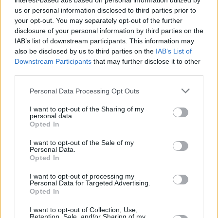
interest-based ads based on personal information utilized by
us or personal information disclosed to third parties prior to
your opt-out. You may separately opt-out of the further
disclosure of your personal information by third parties on the
IAB’s list of downstream participants. This information may
also be disclosed by us to third parties on the
IAB’s List of
Downstream Participants
that may further disclose it to other
third parties.
Please note that this website/app uses one or more Google
Personal Data Processing Opt Outs
Κοινοποιήστε
services and may gather and store information including but
not limited to your visit or usage behaviour. You may click to
I want to opt-out of the Sharing of my
personal data.
grant or deny consent to Google and its third-party tags to
Opted In
use your data for below specified purposes in below Google
Οπισθόφυλλο εφημερίδας Τα Νέα
consent section.
I want to opt-out of the Sale of my
Personal Data.
Opted In
I want to opt-out of processing my
Personal Data for Targeted Advertising.
Opted In
I want to opt-out of Collection, Use,
Retention, Sale, and/or Sharing of my