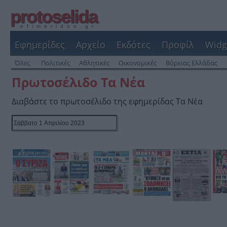
protoselida
efimeridon.gr
Εφημερίδες
Αρχείο
Εκδότες
Προφίλ
Widg
Όλες
Πολιτικές
Αθλητικές
Οικονομικές
Βόρειας Ελλάδας
Πρωτοσέλιδο Τα Νέα
Διαβάστε το πρωτοσέλιδο της εφημερίδας Τα Νέα