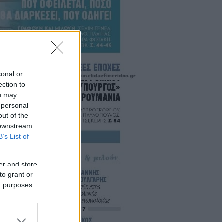
sonal or
ection to
ou may
 personal
out of the
 downstream
B’s List of
er and store
to grant or
ed purposes