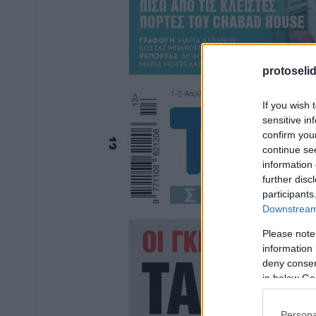
protoseli
If you wish 
sensitive in
confirm you
continue se
information 
further disc
participants
Downstream 
Please note
information 
deny consent
in below Go
Persona