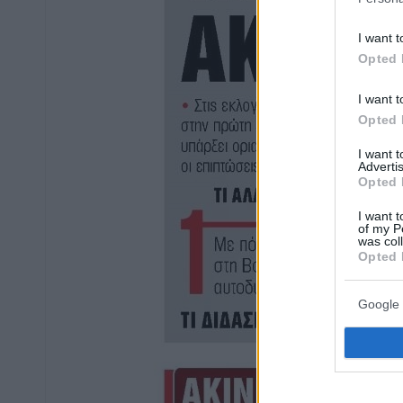
I want t
Opted 
I want t
Opted 
I want 
Advertis
Opted 
I want t
of my P
was col
Opted 
Google 