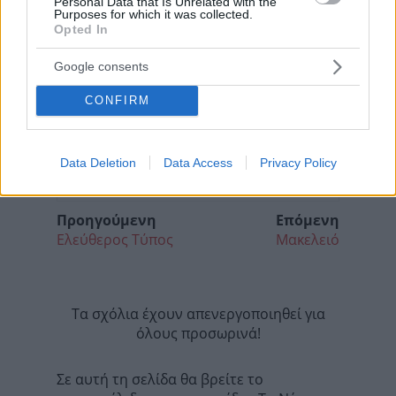
Personal Data that Is Unrelated with the
Purposes for which it was collected.
Opted In
Google consents
CONFIRM
Data Deletion
Data Access
Privacy Policy
Προηγούμενη
Επόμενη
Ελεύθερος Τύπος
Μακελειό
Τα σχόλια έχουν απενεργοποιηθεί για
όλους προσωρινά!
Σε αυτή τη σελίδα θα βρείτε το