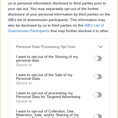
us or personal information disclosed to third parties prior to
your opt-out. You may separately opt-out of the further
disclosure of your personal information by third parties on the
IAB’s list of downstream participants. This information may
also be disclosed by us to third parties on the
IAB’s List of
Downstream Participants
that may further disclose it to other
third parties.
Please note that this website/app uses one or more Google
Personal Data Processing Opt Outs
Κοινοποιήστε
services and may gather and store information including but
not limited to your visit or usage behaviour. You may click to
I want to opt-out of the Sharing of my
personal data.
grant or deny consent to Google and its third-party tags to
Opted In
use your data for below specified purposes in below Google
Οπισθόφυλλο εφημερίδας Τα Νέα
consent section.
I want to opt-out of the Sale of my
Personal Data.
Opted In
I want to opt-out of processing my
Personal Data for Targeted Advertising.
Opted In
I want to opt-out of Collection, Use,
Retention, Sale, and/or Sharing of my