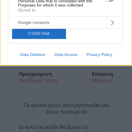
Personal Data that Is Unrelated with the
Purposes for which it was collected.
Opted In
Google consents
CONFIRM
Data Deletion
Data Access
Privacy Policy
Προηγούμενη
Επόμενη
Ελεύθερος Τύπος
Μακελειό
Τα σχόλια έχουν απενεργοποιηθεί για
όλους προσωρινά!
Σε αυτή τη σελίδα θα βρείτε το