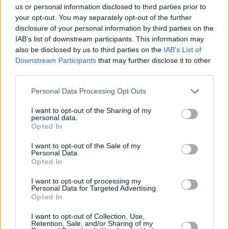
us or personal information disclosed to third parties prior to
your opt-out. You may separately opt-out of the further
disclosure of your personal information by third parties on the
IAB’s list of downstream participants. This information may
also be disclosed by us to third parties on the
IAB’s List of
Downstream Participants
that may further disclose it to other
third parties.
Please note that this website/app uses one or more Google
Personal Data Processing Opt Outs
Κοινοποιήστε
services and may gather and store information including but
not limited to your visit or usage behaviour. You may click to
I want to opt-out of the Sharing of my
personal data.
grant or deny consent to Google and its third-party tags to
Opted In
use your data for below specified purposes in below Google
Οπισθόφυλλο εφημερίδας Τα Νέα
consent section.
I want to opt-out of the Sale of my
Personal Data.
Opted In
I want to opt-out of processing my
Personal Data for Targeted Advertising.
Opted In
I want to opt-out of Collection, Use,
Retention, Sale, and/or Sharing of my