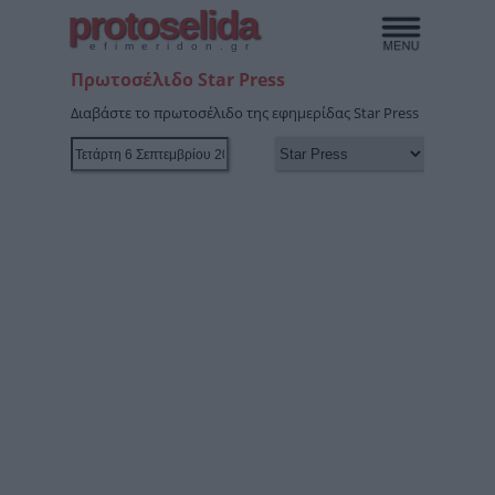
protoselida
efimeridon.gr
Πρωτοσέλιδο Star Press
Διαβάστε το πρωτοσέλιδο της εφημερίδας Star Press