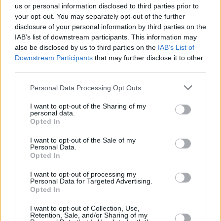
us or personal information disclosed to third parties prior to
your opt-out. You may separately opt-out of the further
disclosure of your personal information by third parties on the
IAB’s list of downstream participants. This information may
also be disclosed by us to third parties on the
IAB’s List of
Downstream Participants
that may further disclose it to other
third parties.
Please note that this website/app uses one or more Google
Personal Data Processing Opt Outs
services and may gather and store information including but
Κοινοποιήστε
not limited to your visit or usage behaviour. You may click to
I want to opt-out of the Sharing of my
personal data.
grant or deny consent to Google and its third-party tags to
Opted In
use your data for below specified purposes in below Google
Οπισθόφυλλο εφημερίδας Star Press
consent section.
I want to opt-out of the Sale of my
Personal Data.
Opted In
I want to opt-out of processing my
Personal Data for Targeted Advertising.
Opted In
I want to opt-out of Collection, Use,
Retention, Sale, and/or Sharing of my