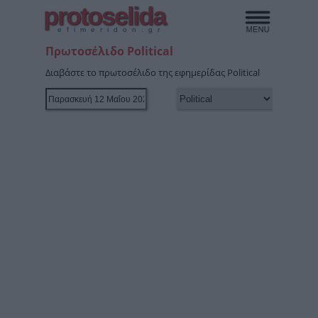
protoselida
efimeridon.gr
Πρωτοσέλιδο Political
Διαβάστε το πρωτοσέλιδο της εφημερίδας Political