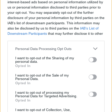
interest-based ads based on personal information utilized by
us or personal information disclosed to third parties prior to
your opt-out. You may separately opt-out of the further
disclosure of your personal information by third parties on the
IAB’s list of downstream participants. This information may
also be disclosed by us to third parties on the
IAB’s List of
Downstream Participants
that may further disclose it to other
third parties.
Please note that this website/app uses one or more Google
Personal Data Processing Opt Outs
Κοινοποιήστε
services and may gather and store information including but
not limited to your visit or usage behaviour. You may click to
I want to opt-out of the Sharing of my
personal data.
grant or deny consent to Google and its third-party tags to
Opted In
use your data for below specified purposes in below Google
Οπισθόφυλλο εφημερίδας Political
consent section.
I want to opt-out of the Sale of my
Personal Data.
Opted In
I want to opt-out of processing my
Personal Data for Targeted Advertising.
Opted In
I want to opt-out of Collection, Use,