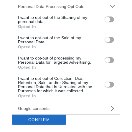
Please note that this website/app uses one or more Google
Personal Data Processing Opt Outs
services and may gather and store information including but
not limited to your visit or usage behaviour. You may click to
I want to opt-out of the Sharing of my
personal data.
grant or deny consent to Google and its third-party tags to
Opted In
use your data for below specified purposes in below Google
consent section.
I want to opt-out of the Sale of my
Personal Data.
Opted In
I want to opt-out of processing my
Personal Data for Targeted Advertising.
Opted In
I want to opt-out of Collection, Use,
Retention, Sale, and/or Sharing of my
Κοινοποιήστε
Personal Data that Is Unrelated with the
Purposes for which it was collected.
Opted In
Προηγούμενη
Επόμενη
Google consents
Το Καρφί
Το Παρασκήνιο
CONFIRM