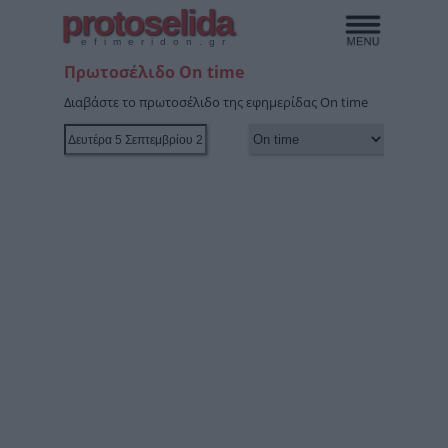
protoselida
efimeridon.gr
Πρωτοσέλιδο On time
Διαβάστε το πρωτοσέλιδο της εφημερίδας On time