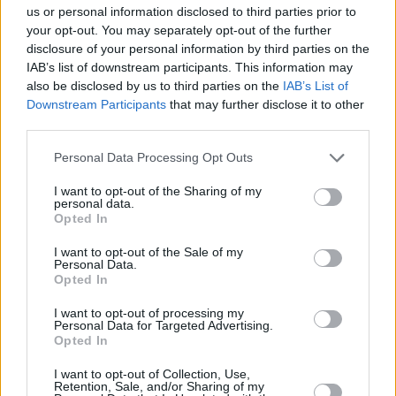
us or personal information disclosed to third parties prior to
your opt-out. You may separately opt-out of the further
disclosure of your personal information by third parties on the
IAB’s list of downstream participants. This information may
also be disclosed by us to third parties on the
IAB’s List of
Downstream Participants
that may further disclose it to other
third parties.
Please note that this website/app uses one or more Google
Personal Data Processing Opt Outs
Κοινοποιήστε
services and may gather and store information including but
not limited to your visit or usage behaviour. You may click to
I want to opt-out of the Sharing of my
personal data.
grant or deny consent to Google and its third-party tags to
Opted In
use your data for below specified purposes in below Google
Οπισθόφυλλο εφημερίδας On time
consent section.
I want to opt-out of the Sale of my
Personal Data.
Opted In
I want to opt-out of processing my
Personal Data for Targeted Advertising.
Opted In
I want to opt-out of Collection, Use,
Retention, Sale, and/or Sharing of my