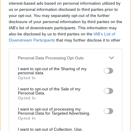
interest-based ads based on personal information utilized by
us or personal information disclosed to third parties prior to
your opt-out. You may separately opt-out of the further
disclosure of your personal information by third parties on the
IAB’s list of downstream participants. This information may
also be disclosed by us to third parties on the
IAB’s List of
Downstream Participants
that may further disclose it to other
third parties.
Please note that this website/app uses one or more Google
Personal Data Processing Opt Outs
Κοινοποιήστε
services and may gather and store information including but
not limited to your visit or usage behaviour. You may click to
I want to opt-out of the Sharing of my
personal data.
grant or deny consent to Google and its third-party tags to
Opted In
use your data for below specified purposes in below Google
Οπισθόφυλλο εφημερίδας Νέοι Άνθρωποι
consent section.
I want to opt-out of the Sale of my
Personal Data.
Opted In
I want to opt-out of processing my
Personal Data for Targeted Advertising.
Opted In
I want to opt-out of Collection, Use,