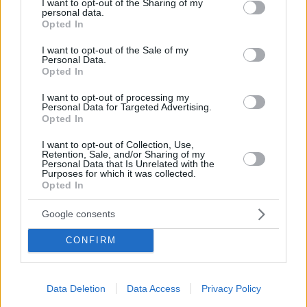
not limited to your visit or usage behaviour. You may click to
I want to opt-out of the Sharing of my
personal data.
grant or deny consent to Google and its third-party tags to
Opted In
use your data for below specified purposes in below Google
consent section.
I want to opt-out of the Sale of my
Personal Data.
Opted In
I want to opt-out of processing my
Personal Data for Targeted Advertising.
Opted In
Κοινοποιήστε
I want to opt-out of Collection, Use,
Retention, Sale, and/or Sharing of my
Personal Data that Is Unrelated with the
Purposes for which it was collected.
Opted In
Προηγούμενη
Επόμενη
Τα Νέα
Εστία
Google consents
CONFIRM
Τα σχόλια έχουν απενεργοποιηθεί για
όλους προσωρινά!
Data Deletion
Data Access
Privacy Policy