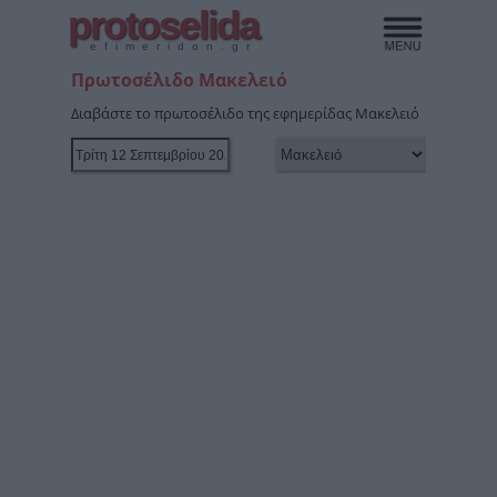
protoselida
efimeridon.gr
Πρωτοσέλιδο Μακελειό
Διαβάστε το πρωτοσέλιδο της εφημερίδας Μακελειό