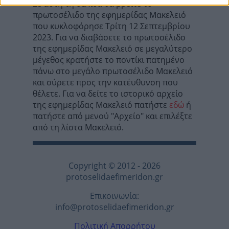
Σε αυτή τη σελίδα θα βρείτε το
πρωτοσέλιδο της εφημερίδας Μακελειό
που κυκλοφόρησε Τρίτη 12 Σεπτεμβρίου
2023. Για να διαβάσετε το πρωτοσέλιδο
της εφημερίδας Μακελειό σε μεγαλύτερο
μέγεθος κρατήστε το ποντίκι πατημένο
πάνω στο μεγάλο πρωτοσέλιδο Μακελειό
και σύρετε προς την κατέυθυνση που
θέλετε. Για να δείτε το ιστορικό αρχείο
της εφημερίδας Μακελειό πατήστε
εδώ
ή
πατήστε από μενού "Αρχείο" και επιλέξτε
από τη λίστα Μακελειό.
Copyright © 2012 - 2026
protoselidaefimeridon.gr
Επικοινωνία:
info@protoselidaefimeridon.gr
Πολιτική Απορρήτου