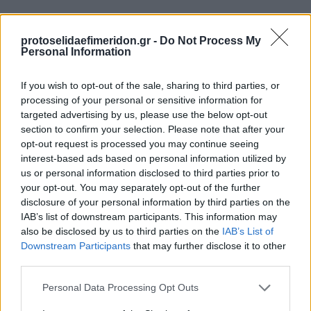
protoselidaefimeridon.gr -
Do Not Process My
Personal Information
If you wish to opt-out of the sale, sharing to third parties, or
processing of your personal or sensitive information for
targeted advertising by us, please use the below opt-out
section to confirm your selection. Please note that after your
Προηγούμενη
Επόμενη
opt-out request is processed you may continue seeing
Τα Νέα
Εστία
interest-based ads based on personal information utilized by
us or personal information disclosed to third parties prior to
your opt-out. You may separately opt-out of the further
disclosure of your personal information by third parties on the
IAB’s list of downstream participants. This information may
also be disclosed by us to third parties on the
IAB’s List of
Downstream Participants
that may further disclose it to other
third parties.
Please note that this website/app uses one or more Google
Personal Data Processing Opt Outs
services and may gather and store information including but