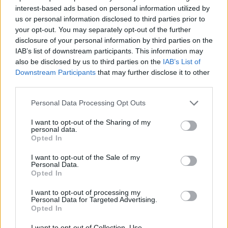
interest-based ads based on personal information utilized by
us or personal information disclosed to third parties prior to
your opt-out. You may separately opt-out of the further
disclosure of your personal information by third parties on the
IAB’s list of downstream participants. This information may
also be disclosed by us to third parties on the
IAB’s List of
Downstream Participants
that may further disclose it to other
third parties.
Please note that this website/app uses one or more Google
Personal Data Processing Opt Outs
Κοινοποιήστε
services and may gather and store information including but
not limited to your visit or usage behaviour. You may click to
I want to opt-out of the Sharing of my
personal data.
grant or deny consent to Google and its third-party tags to
Opted In
use your data for below specified purposes in below Google
Οπισθόφυλλο εφημερίδας Kontra News
consent section.
I want to opt-out of the Sale of my
Personal Data.
Opted In
I want to opt-out of processing my
Personal Data for Targeted Advertising.
Opted In
I want to opt-out of Collection, Use,