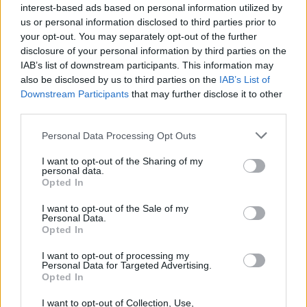
interest-based ads based on personal information utilized by
us or personal information disclosed to third parties prior to
your opt-out. You may separately opt-out of the further
disclosure of your personal information by third parties on the
IAB’s list of downstream participants. This information may
also be disclosed by us to third parties on the
IAB’s List of
Downstream Participants
that may further disclose it to other
third parties.
Please note that this website/app uses one or more Google
Personal Data Processing Opt Outs
Κοινοποιήστε
services and may gather and store information including but
not limited to your visit or usage behaviour. You may click to
I want to opt-out of the Sharing of my
personal data.
grant or deny consent to Google and its third-party tags to
Opted In
use your data for below specified purposes in below Google
Οπισθόφυλλο εφημερίδας Kontra News
consent section.
I want to opt-out of the Sale of my
Personal Data.
Opted In
I want to opt-out of processing my
Personal Data for Targeted Advertising.
Opted In
I want to opt-out of Collection, Use,