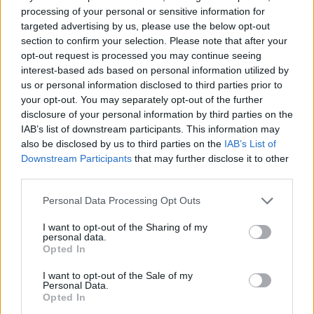
processing of your personal or sensitive information for
targeted advertising by us, please use the below opt-out
section to confirm your selection. Please note that after your
opt-out request is processed you may continue seeing
interest-based ads based on personal information utilized by
us or personal information disclosed to third parties prior to
your opt-out. You may separately opt-out of the further
disclosure of your personal information by third parties on the
IAB’s list of downstream participants. This information may
also be disclosed by us to third parties on the
IAB’s List of
Downstream Participants
that may further disclose it to other
third parties.
Please note that this website/app uses one or more Google
Personal Data Processing Opt Outs
Κοινοποιήστε
services and may gather and store information including but
not limited to your visit or usage behaviour. You may click to
I want to opt-out of the Sharing of my
personal data.
grant or deny consent to Google and its third-party tags to
Opted In
use your data for below specified purposes in below Google
Οπισθόφυλλο εφημερίδας Καθημερινή
consent section.
I want to opt-out of the Sale of my
Personal Data.
Opted In