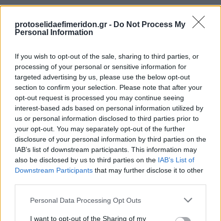
protoselidaefimeridon.gr -
Do Not Process My
Personal Information
If you wish to opt-out of the sale, sharing to third parties, or
processing of your personal or sensitive information for
targeted advertising by us, please use the below opt-out
section to confirm your selection. Please note that after your
opt-out request is processed you may continue seeing
Προηγούμενη
Επόμενη
interest-based ads based on personal information utilized by
Η Άποψη
Παραπολιτικά
us or personal information disclosed to third parties prior to
your opt-out. You may separately opt-out of the further
disclosure of your personal information by third parties on the
IAB’s list of downstream participants. This information may
also be disclosed by us to third parties on the
IAB’s List of
Downstream Participants
that may further disclose it to other
third parties.
Please note that this website/app uses one or more Google
Personal Data Processing Opt Outs
services and may gather and store information including but
not limited to your visit or usage behaviour. You may click to
I want to opt-out of the Sharing of my