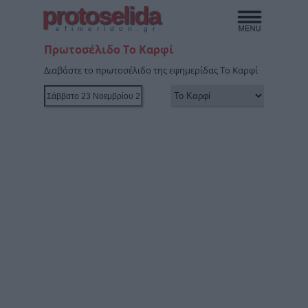
protoselida
efimeridon.gr
Πρωτοσέλιδο Το Καρφί
Διαβάστε το πρωτοσέλιδο της εφημερίδας Το Καρφί