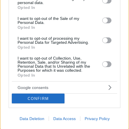
personal data.
grant or deny consent to Google and its third-party tags to
Opted In
use your data for below specified purposes in below Google
consent section.
I want to opt-out of the Sale of my
Personal Data.
Opted In
I want to opt-out of processing my
Personal Data for Targeted Advertising.
Opted In
Κοινοποιήστε
I want to opt-out of Collection, Use,
Retention, Sale, and/or Sharing of my
Personal Data that Is Unrelated with the
Purposes for which it was collected.
Προηγούμενη
Επόμενη
Opted In
Η Άποψη
Παραπολιτικά
Google consents
CONFIRM
Τα σχόλια έχουν απενεργοποιηθεί για
όλους προσωρινά!
Data Deletion
Data Access
Privacy Policy
Σε αυτή τη σελίδα θα βρείτε το