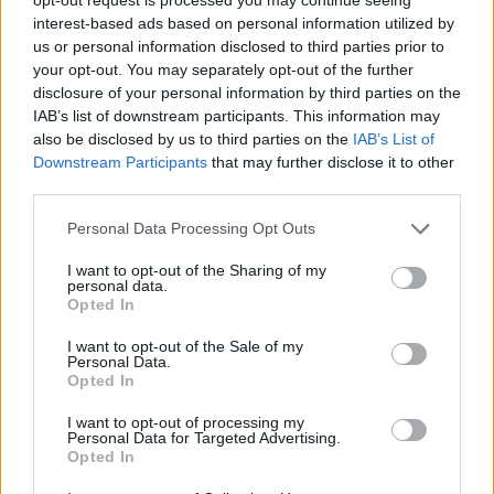
interest-based ads based on personal information utilized by
us or personal information disclosed to third parties prior to
your opt-out. You may separately opt-out of the further
disclosure of your personal information by third parties on the
IAB’s list of downstream participants. This information may
also be disclosed by us to third parties on the
IAB’s List of
Downstream Participants
that may further disclose it to other
third parties.
Please note that this website/app uses one or more Google
Personal Data Processing Opt Outs
Κοινοποιήστε
services and may gather and store information including but
not limited to your visit or usage behaviour. You may click to
I want to opt-out of the Sharing of my
personal data.
grant or deny consent to Google and its third-party tags to
Opted In
use your data for below specified purposes in below Google
Οπισθόφυλλο εφημερίδας Των συντακτών
consent section.
I want to opt-out of the Sale of my
Personal Data.
Opted In
I want to opt-out of processing my
Personal Data for Targeted Advertising.
Opted In