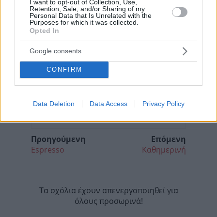
I want to opt-out of Collection, Use,
Retention, Sale, and/or Sharing of my
Personal Data that Is Unrelated with the
Purposes for which it was collected.
Opted In
Google consents
CONFIRM
Data Deletion
Data Access
Privacy Policy
Προηγούμενη
Επόμενη
Espresso
Καθημερινή
Τα σχόλια έχουν απενεργοποιηθεί για
όλους προσωρινά!