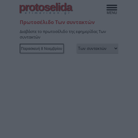
protoselida
efimeridon.gr
Πρωτοσέλιδο Των συντακτών
Διαβάστε το πρωτοσέλιδο της εφημερίδας Των
συντακτών