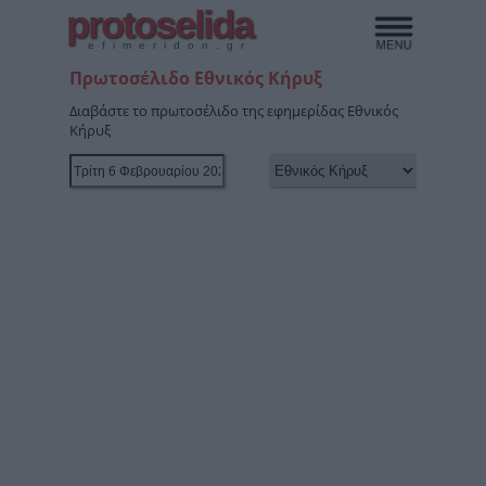
protoselida
efimeridon.gr
Πρωτοσέλιδο Εθνικός Κήρυξ
Διαβάστε το πρωτοσέλιδο της εφημερίδας Εθνικός
Κήρυξ