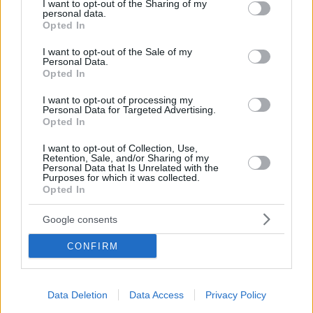
not limited to your visit or usage behaviour. You may click to
I want to opt-out of the Sharing of my
personal data.
grant or deny consent to Google and its third-party tags to
Opted In
use your data for below specified purposes in below Google
Οπισθόφυλλο εφημερίδας Εθνικός Κήρυξ
consent section.
I want to opt-out of the Sale of my
Personal Data.
Opted In
I want to opt-out of processing my
Personal Data for Targeted Advertising.
Opted In
I want to opt-out of Collection, Use,
Retention, Sale, and/or Sharing of my
Personal Data that Is Unrelated with the
Purposes for which it was collected.
Opted In
Google consents
CONFIRM
Data Deletion
Data Access
Privacy Policy