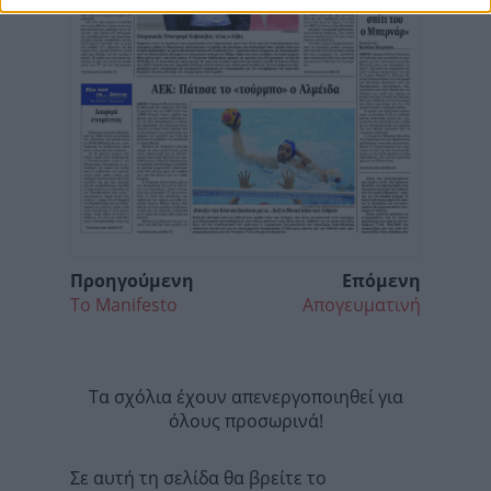
Προηγούμενη
Επόμενη
Το Manifesto
Απογευματινή
Τα σχόλια έχουν απενεργοποιηθεί για
όλους προσωρινά!
Σε αυτή τη σελίδα θα βρείτε το