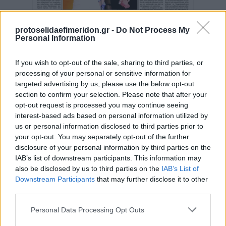
protoselidaefimeridon.gr -
Do Not Process My
Personal Information
If you wish to opt-out of the sale, sharing to third parties, or
processing of your personal or sensitive information for
targeted advertising by us, please use the below opt-out
section to confirm your selection. Please note that after your
opt-out request is processed you may continue seeing
interest-based ads based on personal information utilized by
us or personal information disclosed to third parties prior to
your opt-out. You may separately opt-out of the further
disclosure of your personal information by third parties on the
IAB’s list of downstream participants. This information may
also be disclosed by us to third parties on the
IAB’s List of
Downstream Participants
that may further disclose it to other
third parties.
Please note that this website/app uses one or more Google
Personal Data Processing Opt Outs
Κοινοποιήστε
services and may gather and store information including but