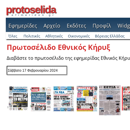
protoselida
efimeridon.gr
Εφημερίδες
Αρχείο
Εκδότες
Προφίλ
Widg
Όλες
Πολιτικές
Αθλητικές
Οικονομικές
Βόρειας Ελλάδας
Πρωτοσέλιδο Εθνικός Κήρυξ
Διαβάστε το πρωτοσέλιδο της εφημερίδας Εθνικός Κήρ