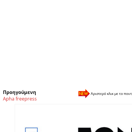
Προηγούμενη
Αριστερό κλικ με το ποντ
Apha freepress