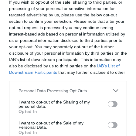
If you wish to opt-out of the sale, sharing to third parties, or
processing of your personal or sensitive information for
targeted advertising by us, please use the below opt-out
section to confirm your selection. Please note that after your
opt-out request is processed you may continue seeing
interest-based ads based on personal information utilized by
us or personal information disclosed to third parties prior to
your opt-out. You may separately opt-out of the further
disclosure of your personal information by third parties on the
IAB’s list of downstream participants. This information may
also be disclosed by us to third parties on the
IAB’s List of
Downstream Participants
that may further disclose it to other
third parties.
Please note that this website/app uses one or more Google
Personal Data Processing Opt Outs
services and may gather and store information including but
Κοινοποιήστε
not limited to your visit or usage behaviour. You may click to
I want to opt-out of the Sharing of my
personal data.
grant or deny consent to Google and its third-party tags to
Opted In
use your data for below specified purposes in below Google
Οπισθόφυλλο εφημερίδας Εστία
consent section.
I want to opt-out of the Sale of my
Personal Data.
Opted In