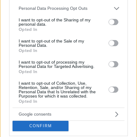
Please note that this website/app uses one or more Google
Personal Data Processing Opt Outs
services and may gather and store information including but
not limited to your visit or usage behaviour. You may click to
I want to opt-out of the Sharing of my
personal data.
grant or deny consent to Google and its third-party tags to
Opted In
use your data for below specified purposes in below Google
consent section.
I want to opt-out of the Sale of my
Personal Data.
Opted In
I want to opt-out of processing my
Personal Data for Targeted Advertising.
Opted In
I want to opt-out of Collection, Use,
Retention, Sale, and/or Sharing of my
Personal Data that Is Unrelated with the
Purposes for which it was collected.
Κοινοποιήστε
Opted In
Google consents
Προηγούμενη
Επόμενη
CONFIRM
Μακελειό
Espresso