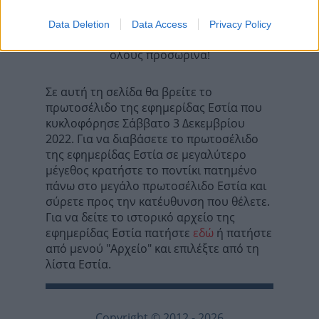
Data Deletion
Data Access
Privacy Policy
Τα σχόλια έχουν απενεργοποιηθεί για
όλους προσωρινά!
Σε αυτή τη σελίδα θα βρείτε το
πρωτοσέλιδο της εφημερίδας Εστία που
κυκλοφόρησε Σάββατο 3 Δεκεμβρίου
2022. Για να διαβάσετε το πρωτοσέλιδο
της εφημερίδας Εστία σε μεγαλύτερο
μέγεθος κρατήστε το ποντίκι πατημένο
πάνω στο μεγάλο πρωτοσέλιδο Εστία και
σύρετε προς την κατέυθυνση που θέλετε.
Για να δείτε το ιστορικό αρχείο της
εφημερίδας Εστία πατήστε
εδώ
ή πατήστε
από μενού "Αρχείο" και επιλέξτε από τη
λίστα Εστία.
Copyright © 2012 - 2026