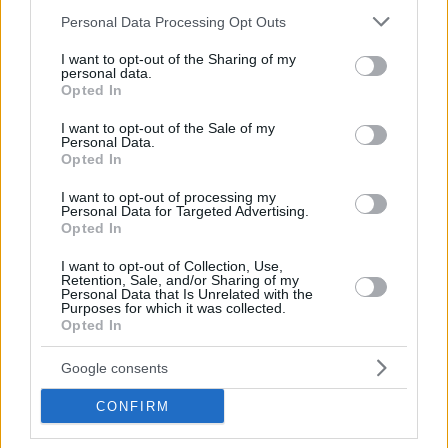
Please note that this website/app uses one or more Google
Personal Data Processing Opt Outs
services and may gather and store information including but
not limited to your visit or usage behaviour. You may click to
I want to opt-out of the Sharing of my
personal data.
grant or deny consent to Google and its third-party tags to
Opted In
use your data for below specified purposes in below Google
consent section.
I want to opt-out of the Sale of my
Personal Data.
Opted In
I want to opt-out of processing my
Personal Data for Targeted Advertising.
Opted In
I want to opt-out of Collection, Use,
Retention, Sale, and/or Sharing of my
Personal Data that Is Unrelated with the
Κοινοποιήστε
Purposes for which it was collected.
Opted In
Google consents
Προηγούμενη
Επόμενη
Μακελειό
Espresso
CONFIRM