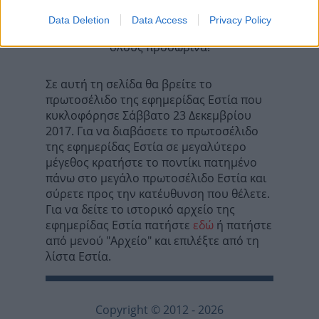
Data Deletion
Data Access
Privacy Policy
Τα σχόλια έχουν απενεργοποιηθεί για
όλους προσωρινά!
Σε αυτή τη σελίδα θα βρείτε το
πρωτοσέλιδο της εφημερίδας Εστία που
κυκλοφόρησε Σάββατο 23 Δεκεμβρίου
2017. Για να διαβάσετε το πρωτοσέλιδο
της εφημερίδας Εστία σε μεγαλύτερο
μέγεθος κρατήστε το ποντίκι πατημένο
πάνω στο μεγάλο πρωτοσέλιδο Εστία και
σύρετε προς την κατέυθυνση που θέλετε.
Για να δείτε το ιστορικό αρχείο της
εφημερίδας Εστία πατήστε
εδώ
ή πατήστε
από μενού "Αρχείο" και επιλέξτε από τη
λίστα Εστία.
Copyright © 2012 - 2026