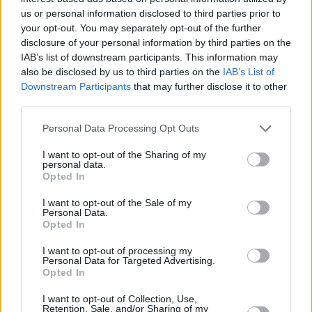
us or personal information disclosed to third parties prior to
your opt-out. You may separately opt-out of the further
disclosure of your personal information by third parties on the
IAB’s list of downstream participants. This information may
also be disclosed by us to third parties on the
IAB’s List of
Downstream Participants
that may further disclose it to other
third parties.
Please note that this website/app uses one or more Google
Personal Data Processing Opt Outs
Κοινοποιήστε
services and may gather and store information including but
not limited to your visit or usage behaviour. You may click to
I want to opt-out of the Sharing of my
personal data.
grant or deny consent to Google and its third-party tags to
Opted In
use your data for below specified purposes in below Google
Οπισθόφυλλο εφημερίδας Espresso
consent section.
I want to opt-out of the Sale of my
Personal Data.
Opted In
I want to opt-out of processing my
Personal Data for Targeted Advertising.
Opted In
I want to opt-out of Collection, Use,
Retention, Sale, and/or Sharing of my