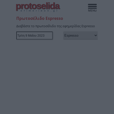
protoselida
efimeridon.gr
Πρωτοσέλιδο Espresso
Διαβάστε το πρωτοσέλιδο της εφημερίδας Espresso