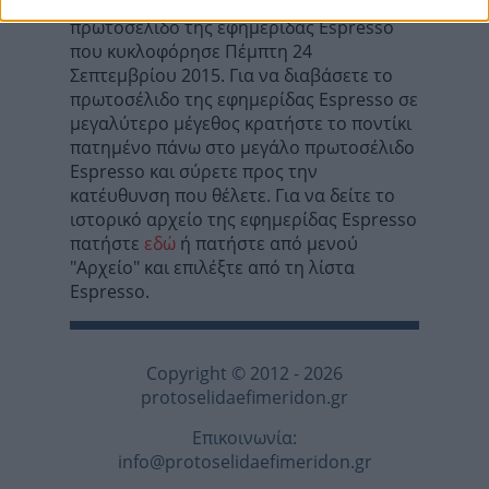
Σε αυτή τη σελίδα θα βρείτε το
πρωτοσέλιδο της εφημερίδας Espresso
που κυκλοφόρησε Πέμπτη 24
Σεπτεμβρίου 2015. Για να διαβάσετε το
πρωτοσέλιδο της εφημερίδας Espresso σε
μεγαλύτερο μέγεθος κρατήστε το ποντίκι
πατημένο πάνω στο μεγάλο πρωτοσέλιδο
Espresso και σύρετε προς την
κατέυθυνση που θέλετε. Για να δείτε το
ιστορικό αρχείο της εφημερίδας Espresso
πατήστε
εδώ
ή πατήστε από μενού
"Αρχείο" και επιλέξτε από τη λίστα
Espresso.
Copyright © 2012 - 2026
protoselidaefimeridon.gr
Επικοινωνία:
info@protoselidaefimeridon.gr