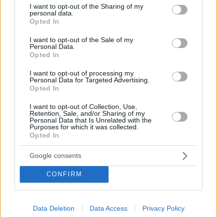
not limited to your visit or usage behaviour. You may click to
I want to opt-out of the Sharing of my
personal data.
grant or deny consent to Google and its third-party tags to
Opted In
use your data for below specified purposes in below Google
consent section.
I want to opt-out of the Sale of my
Personal Data.
Opted In
I want to opt-out of processing my
Personal Data for Targeted Advertising.
Opted In
Κοινοποιήστε
I want to opt-out of Collection, Use,
Retention, Sale, and/or Sharing of my
Personal Data that Is Unrelated with the
Purposes for which it was collected.
Προηγούμενη
Επόμενη
Opted In
Εστία
Των συντακτών
Google consents
CONFIRM
Τα σχόλια έχουν απενεργοποιηθεί για
όλους προσωρινά!
Data Deletion
Data Access
Privacy Policy