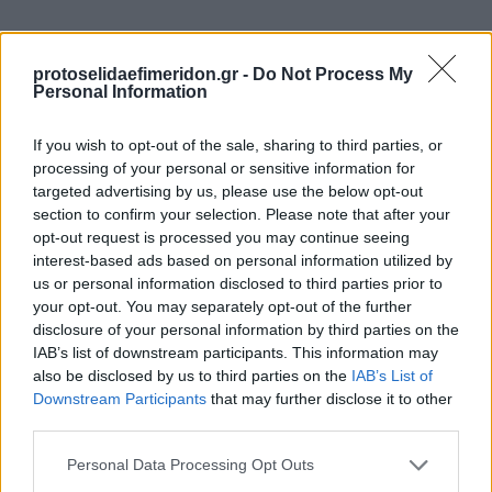
protoselidaefimeridon.gr -
Do Not Process My
Personal Information
If you wish to opt-out of the sale, sharing to third parties, or
processing of your personal or sensitive information for
targeted advertising by us, please use the below opt-out
section to confirm your selection. Please note that after your
Προηγούμενη
Επόμενη
opt-out request is processed you may continue seeing
Εστία
Των συντακτών
interest-based ads based on personal information utilized by
us or personal information disclosed to third parties prior to
your opt-out. You may separately opt-out of the further
disclosure of your personal information by third parties on the
IAB’s list of downstream participants. This information may
also be disclosed by us to third parties on the
IAB’s List of
Downstream Participants
that may further disclose it to other
third parties.
Please note that this website/app uses one or more Google
Personal Data Processing Opt Outs
services and may gather and store information including but