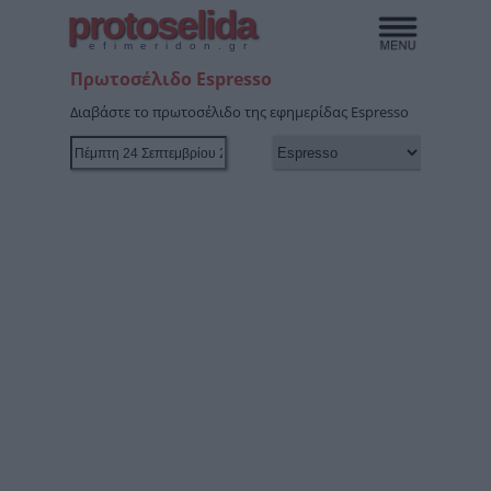
protoselida
efimeridon.gr
Πρωτοσέλιδο Espresso
Διαβάστε το πρωτοσέλιδο της εφημερίδας Espresso