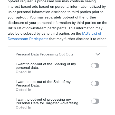
opt-out request is processed you may continue seeing
interest-based ads based on personal information utilized by
us or personal information disclosed to third parties prior to
your opt-out. You may separately opt-out of the further
disclosure of your personal information by third parties on the
IAB’s list of downstream participants. This information may
also be disclosed by us to third parties on the
IAB’s List of
Downstream Participants
that may further disclose it to other
third parties.
Please note that this website/app uses one or more Google
Κοινοποιήστε
Personal Data Processing Opt Outs
services and may gather and store information including but
not limited to your visit or usage behaviour. You may click to
I want to opt-out of the Sharing of my
personal data.
grant or deny consent to Google and its third-party tags to
Opted In
use your data for below specified purposes in below Google
Οπισθόφυλλο εφημερίδας Εργατική Αλληλεγγύη
consent section.
I want to opt-out of the Sale of my
Personal Data.
Opted In
I want to opt-out of processing my
Personal Data for Targeted Advertising.
Opted In