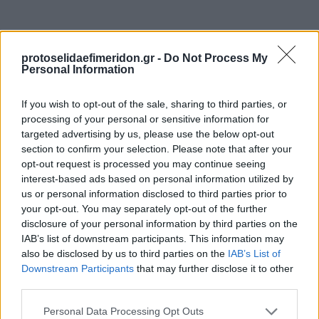
protoselidaefimeridon.gr -
Do Not Process My
Personal Information
If you wish to opt-out of the sale, sharing to third parties, or
processing of your personal or sensitive information for
targeted advertising by us, please use the below opt-out
section to confirm your selection. Please note that after your
Προηγούμενη
Επόμενη
opt-out request is processed you may continue seeing
Απογευματινή
Υπέρβαση News
interest-based ads based on personal information utilized by
us or personal information disclosed to third parties prior to
your opt-out. You may separately opt-out of the further
disclosure of your personal information by third parties on the
IAB’s list of downstream participants. This information may
also be disclosed by us to third parties on the
IAB’s List of
Downstream Participants
that may further disclose it to other
third parties.
Please note that this website/app uses one or more Google
Personal Data Processing Opt Outs