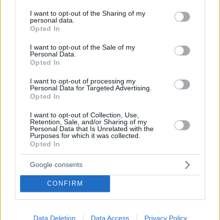
services and may gather and store information including but
not limited to your visit or usage behaviour. You may click to
I want to opt-out of the Sharing of my
personal data.
grant or deny consent to Google and its third-party tags to
Opted In
use your data for below specified purposes in below Google
consent section.
I want to opt-out of the Sale of my
Personal Data.
Opted In
I want to opt-out of processing my
Personal Data for Targeted Advertising.
Opted In
Κοινοποιήστε
I want to opt-out of Collection, Use,
Retention, Sale, and/or Sharing of my
Personal Data that Is Unrelated with the
Purposes for which it was collected.
Opted In
Προηγούμενη
Επόμενη
Απογευματινή
Υπέρβαση News
Google consents
CONFIRM
Τα σχόλια έχουν απενεργοποιηθεί για
όλους προσωρινά!
Data Deletion
Data Access
Privacy Policy