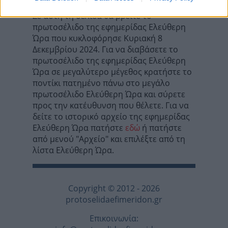
Σε αυτή τη σελίδα θα βρείτε το
πρωτοσέλιδο της εφημερίδας Ελεύθερη
Ώρα που κυκλοφόρησε Κυριακή 8
Δεκεμβρίου 2024. Για να διαβάσετε το
πρωτοσέλιδο της εφημερίδας Ελεύθερη
Ώρα σε μεγαλύτερο μέγεθος κρατήστε το
ποντίκι πατημένο πάνω στο μεγάλο
πρωτοσέλιδο Ελεύθερη Ώρα και σύρετε
προς την κατέυθυνση που θέλετε. Για να
δείτε το ιστορικό αρχείο της εφημερίδας
Ελεύθερη Ώρα πατήστε
εδώ
ή πατήστε
από μενού "Αρχείο" και επιλέξτε από τη
λίστα Ελεύθερη Ώρα.
Copyright © 2012 - 2026
protoselidaefimeridon.gr
Επικοινωνία: