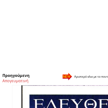
Προηγούμενη
Αριστερό κλικ με το ποντ
Απογευματινή