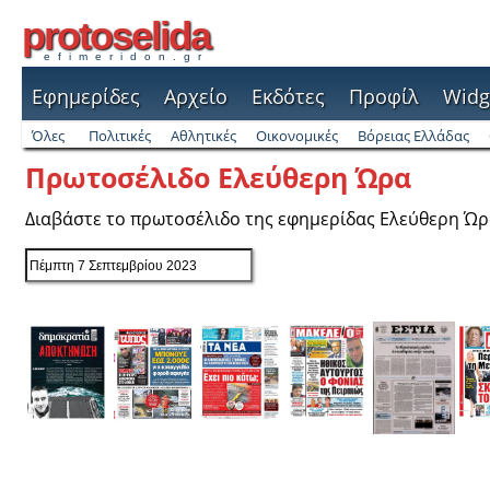
protoselida
efimeridon.gr
Εφημερίδες
Αρχείο
Εκδότες
Προφίλ
Widg
Όλες
Πολιτικές
Αθλητικές
Οικονομικές
Βόρειας Ελλάδας
Πρωτοσέλιδο Ελεύθερη Ώρα
Διαβάστε το πρωτοσέλιδο της εφημερίδας Ελεύθερη Ώ