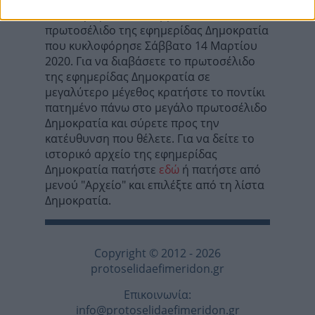
Σε αυτή τη σελίδα θα βρείτε το
πρωτοσέλιδο της εφημερίδας Δημοκρατία
που κυκλοφόρησε Σάββατο 14 Μαρτίου
2020. Για να διαβάσετε το πρωτοσέλιδο
της εφημερίδας Δημοκρατία σε
μεγαλύτερο μέγεθος κρατήστε το ποντίκι
πατημένο πάνω στο μεγάλο πρωτοσέλιδο
Δημοκρατία και σύρετε προς την
κατέυθυνση που θέλετε. Για να δείτε το
ιστορικό αρχείο της εφημερίδας
Δημοκρατία πατήστε
εδώ
ή πατήστε από
μενού "Αρχείο" και επιλέξτε από τη λίστα
Δημοκρατία.
Copyright © 2012 - 2026
protoselidaefimeridon.gr
Επικοινωνία:
info@protoselidaefimeridon.gr