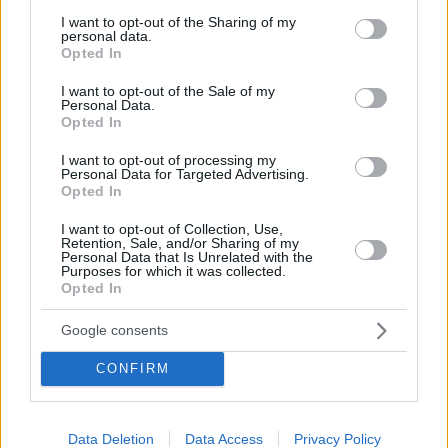
services and may gather and store information including but
not limited to your visit or usage behaviour. You may click to
I want to opt-out of the Sharing of my
personal data.
grant or deny consent to Google and its third-party tags to
Opted In
use your data for below specified purposes in below Google
consent section.
I want to opt-out of the Sale of my
Personal Data.
Opted In
I want to opt-out of processing my
Personal Data for Targeted Advertising.
Opted In
Κοινοποιήστε
I want to opt-out of Collection, Use,
Retention, Sale, and/or Sharing of my
Personal Data that Is Unrelated with the
Purposes for which it was collected.
Επόμενη
Opted In
Ελεύθερος Τύπος
Google consents
CONFIRM
Τα σχόλια έχουν απενεργοποιηθεί για
όλους προσωρινά!
Data Deletion
Data Access
Privacy Policy