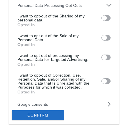
Please note that this website/app uses one or more Google
Personal Data Processing Opt Outs
services and may gather and store information including but
not limited to your visit or usage behaviour. You may click to
I want to opt-out of the Sharing of my
personal data.
grant or deny consent to Google and its third-party tags to
Opted In
use your data for below specified purposes in below Google
consent section.
I want to opt-out of the Sale of my
Personal Data.
Opted In
I want to opt-out of processing my
Personal Data for Targeted Advertising.
Opted In
I want to opt-out of Collection, Use,
Κοινοποιήστε
Retention, Sale, and/or Sharing of my
Personal Data that Is Unrelated with the
Purposes for which it was collected.
Opted In
Επόμενη
Google consents
Ελεύθερος Τύπος
CONFIRM