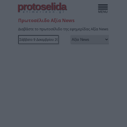
protoselida
efimeridon.gr
Πρωτοσέλιδο Αξία News
Διαβάστε το πρωτοσέλιδο της εφημερίδας Αξία News