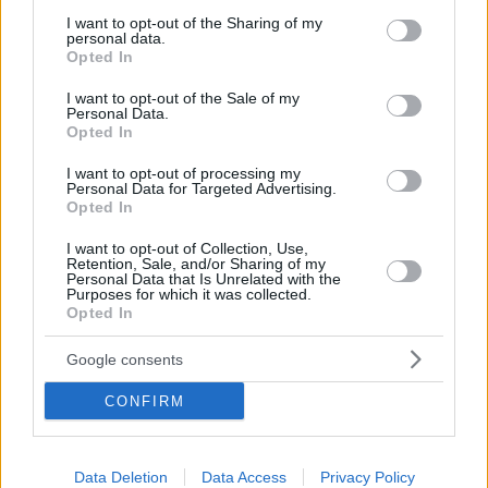
services and may gather and store information including but
not limited to your visit or usage behaviour. You may click to
I want to opt-out of the Sharing of my
personal data.
grant or deny consent to Google and its third-party tags to
Opted In
use your data for below specified purposes in below Google
consent section.
I want to opt-out of the Sale of my
Personal Data.
Opted In
I want to opt-out of processing my
Personal Data for Targeted Advertising.
Opted In
Κοινοποιήστε
I want to opt-out of Collection, Use,
Retention, Sale, and/or Sharing of my
Personal Data that Is Unrelated with the
Purposes for which it was collected.
Opted In
Προηγούμενη
Επόμενη
Αυγή
Η Άποψη
Google consents
CONFIRM
Τα σχόλια έχουν απενεργοποιηθεί για
όλους προσωρινά!
Data Deletion
Data Access
Privacy Policy