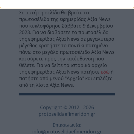
Σε αυτή τη σελίδα θα βρείτε το
πρωτοσέλιδο της εφημερίδας Αξία News
που κυκλοφόρησε Σάββατο 9 Δεκεμβρίου
2023. Για να διαβάσετε το πρωτοσέλιδο
της εφημερίδας Αξία News σε μεγαλύτερο
μέγεθος κρατήστε το ποντίκι πατημένο
πάνω στο μεγάλο πρωτοσέλιδο Αξία News
και σύρετε προς την κατέυθυνση που
θέλετε. Για να δείτε το ιστορικό αρχείο
της εφημερίδας Αξία News πατήστε
εδώ
ή
πατήστε από μενού "Αρχείο" και επιλέξτε
από τη λίστα Αξία News.
Copyright © 2012 - 2026
protoselidaefimeridon.gr
Επικοινωνία:
info@protoselidaefimeridon.gr