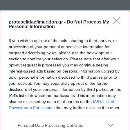
protoselidaefimeridon.gr -
Do Not Process My
Personal Information
If you wish to opt-out of the sale, sharing to third parties, or
processing of your personal or sensitive information for
targeted advertising by us, please use the below opt-out
Προηγούμενη
Επόμενη
section to confirm your selection. Please note that after your
Αυγή
Η Άποψη
opt-out request is processed you may continue seeing
interest-based ads based on personal information utilized by
us or personal information disclosed to third parties prior to
your opt-out. You may separately opt-out of the further
disclosure of your personal information by third parties on the
IAB’s list of downstream participants. This information may
also be disclosed by us to third parties on the
IAB’s List of
Downstream Participants
that may further disclose it to other
third parties.
Please note that this website/app uses one or more Google
Personal Data Processing Opt Outs