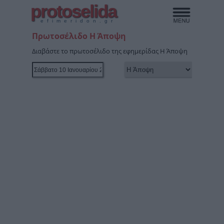
protoselida
efimeridon.gr
Πρωτοσέλιδο Η Άποψη
Διαβάστε το πρωτοσέλιδο της εφημερίδας Η Άποψη