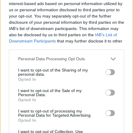
interest-based ads based on personal information utilized by
us or personal information disclosed to third parties prior to
your opt-out. You may separately opt-out of the further
disclosure of your personal information by third parties on the
IAB’s list of downstream participants. This information may
also be disclosed by us to third parties on the
IAB’s List of
Downstream Participants
that may further disclose it to other
third parties.
Please note that this website/app uses one or more Google
Κοινοποιήστε
Personal Data Processing Opt Outs
services and may gather and store information including but
not limited to your visit or usage behaviour. You may click to
I want to opt-out of the Sharing of my
personal data.
grant or deny consent to Google and its third-party tags to
Opted In
use your data for below specified purposes in below Google
Οπισθόφυλλο εφημερίδας Η Άποψη
consent section.
I want to opt-out of the Sale of my
Personal Data.
Opted In
I want to opt-out of processing my
Personal Data for Targeted Advertising.
Opted In
I want to opt-out of Collection, Use,