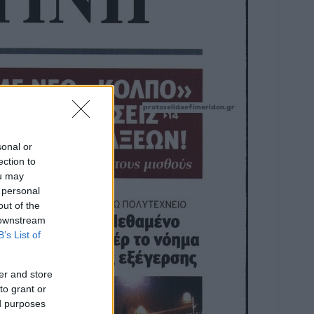
sonal or
ection to
ou may
 personal
out of the
 downstream
B’s List of
er and store
to grant or
ed purposes