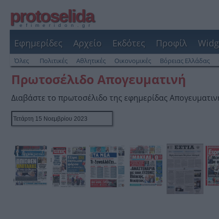
protoselida
efimeridon.gr
Εφημερίδες
Αρχείο
Εκδότες
Προφίλ
Widg
Όλες
Πολιτικές
Αθλητικές
Οικονομικές
Βόρειας Ελλάδας
Πρωτοσέλιδο Απογευματινή
Διαβάστε το πρωτοσέλιδο της εφημερίδας Απογευματιν