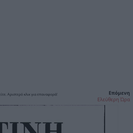
Επόμενη
ίτε. Αριστερό κλικ για επαναφορά!
Ελεύθερη Ώρα