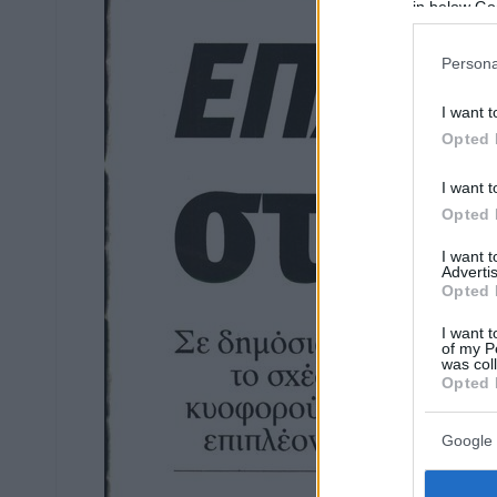
in below Go
Persona
I want t
Opted 
I want t
Opted 
I want 
Advertis
Opted 
I want t
of my P
was col
Opted 
Google 