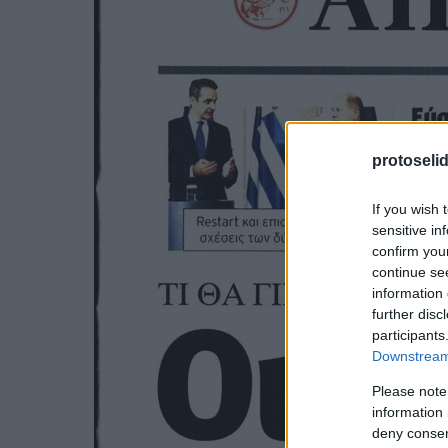
protoseli
If you wish 
sensitive in
confirm you
continue se
information 
further disc
participants
Downstream 
Please note
information 
deny consent