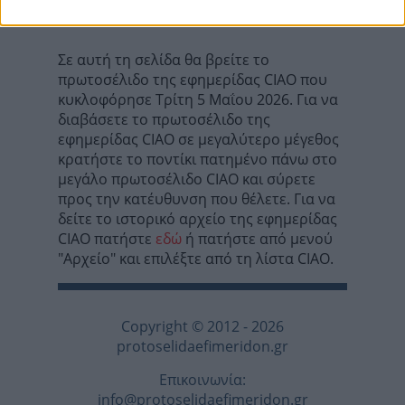
όλους προσωρινά!
Σε αυτή τη σελίδα θα βρείτε το
πρωτοσέλιδο της εφημερίδας CIAO που
κυκλοφόρησε Τρίτη 5 Μαΐου 2026. Για να
διαβάσετε το πρωτοσέλιδο της
εφημερίδας CIAO σε μεγαλύτερο μέγεθος
κρατήστε το ποντίκι πατημένο πάνω στο
μεγάλο πρωτοσέλιδο CIAO και σύρετε
προς την κατέυθυνση που θέλετε. Για να
δείτε το ιστορικό αρχείο της εφημερίδας
CIAO πατήστε
εδώ
ή πατήστε από μενού
"Αρχείο" και επιλέξτε από τη λίστα CIAO.
Copyright © 2012 - 2026
protoselidaefimeridon.gr
Επικοινωνία:
info@protoselidaefimeridon.gr