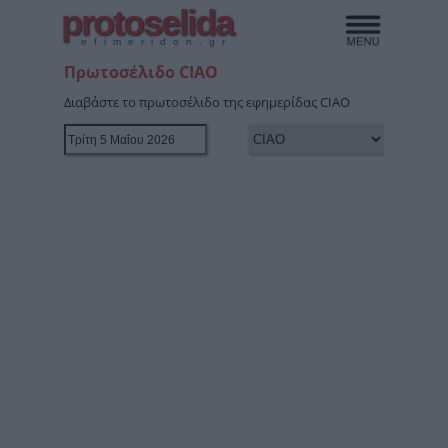
protoselida
efimeridon.gr
Πρωτοσέλιδο CIAO
Διαβάστε το πρωτοσέλιδο της εφημερίδας CIAO