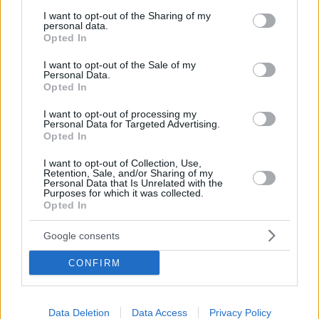
services and may gather and store information including but
not limited to your visit or usage behaviour. You may click to
I want to opt-out of the Sharing of my
personal data.
grant or deny consent to Google and its third-party tags to
Opted In
use your data for below specified purposes in below Google
consent section.
I want to opt-out of the Sale of my
Personal Data.
Opted In
I want to opt-out of processing my
Personal Data for Targeted Advertising.
Opted In
I want to opt-out of Collection, Use,
Retention, Sale, and/or Sharing of my
Κοινοποιήστε
Personal Data that Is Unrelated with the
Purposes for which it was collected.
Opted In
Google consents
Προηγούμενη
ΧΑΙ
CONFIRM
Τα σχόλια έχουν απενεργοποιηθεί για
Data Deletion
Data Access
Privacy Policy