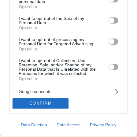
personal data.
grant or deny consent to Google and its third-party tags to
Opted In
use your data for below specified purposes in below Google
consent section.
I want to opt-out of the Sale of my
Personal Data.
Opted In
I want to opt-out of processing my
Personal Data for Targeted Advertising.
Opted In
Κοινοποιήστε
I want to opt-out of Collection, Use,
Retention, Sale, and/or Sharing of my
Personal Data that Is Unrelated with the
Purposes for which it was collected.
Προηγούμενη
Επόμενη
Opted In
Γενική Δημοπρασιών
Δημοπρασιών
Google consents
CONFIRM
Τα σχόλια έχουν απενεργοποιηθεί για
όλους προσωρινά!
Data Deletion
Data Access
Privacy Policy
Σε αυτή τη σελίδα θα βρείτε το