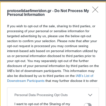
protoselidaefimeridon.gr -
Do Not Process My
Personal Information
If you wish to opt-out of the sale, sharing to third parties, or
processing of your personal or sensitive information for
targeted advertising by us, please use the below opt-out
section to confirm your selection. Please note that after your
opt-out request is processed you may continue seeing
Προηγούμενη
Επόμενη
interest-based ads based on personal information utilized by
Γενική Δημοπρασιών
Δημοπρασιών
us or personal information disclosed to third parties prior to
your opt-out. You may separately opt-out of the further
disclosure of your personal information by third parties on the
IAB’s list of downstream participants. This information may
also be disclosed by us to third parties on the
IAB’s List of
Downstream Participants
that may further disclose it to other
third parties.
Please note that this website/app uses one or more Google
Personal Data Processing Opt Outs
services and may gather and store information including but
not limited to your visit or usage behaviour. You may click to
I want to opt-out of the Sharing of my