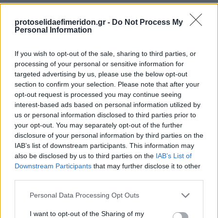
protoselidaefimeridon.gr -
Do Not Process My
Personal Information
If you wish to opt-out of the sale, sharing to third parties, or
processing of your personal or sensitive information for
targeted advertising by us, please use the below opt-out
section to confirm your selection. Please note that after your
opt-out request is processed you may continue seeing
Προηγούμενη
Επόμενη
interest-based ads based on personal information utilized by
Μέτοχος
Δημοπρασιών
us or personal information disclosed to third parties prior to
your opt-out. You may separately opt-out of the further
disclosure of your personal information by third parties on the
IAB’s list of downstream participants. This information may
also be disclosed by us to third parties on the
IAB’s List of
Downstream Participants
that may further disclose it to other
third parties.
Please note that this website/app uses one or more Google
Personal Data Processing Opt Outs
services and may gather and store information including but
not limited to your visit or usage behaviour. You may click to
I want to opt-out of the Sharing of my