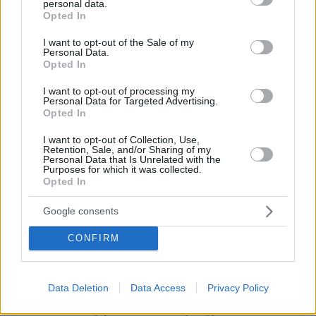
personal data.
grant or deny consent to Google and its third-party tags to
Opted In
use your data for below specified purposes in below Google
consent section.
I want to opt-out of the Sale of my
Personal Data.
Opted In
I want to opt-out of processing my
Personal Data for Targeted Advertising.
Opted In
Κοινοποιήστε
I want to opt-out of Collection, Use,
Retention, Sale, and/or Sharing of my
Personal Data that Is Unrelated with the
Purposes for which it was collected.
Προηγούμενη
Επόμενη
Opted In
Μέτοχος
Δημοπρασιών
Google consents
CONFIRM
Τα σχόλια έχουν απενεργοποιηθεί για
όλους προσωρινά!
Data Deletion
Data Access
Privacy Policy
Σε αυτή τη σελίδα θα βρείτε το