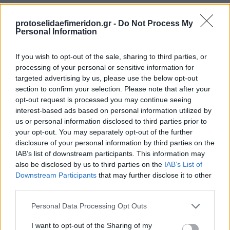
protoselidaefimeridon.gr -
Do Not Process My
Personal Information
If you wish to opt-out of the sale, sharing to third parties, or
processing of your personal or sensitive information for
targeted advertising by us, please use the below opt-out
section to confirm your selection. Please note that after your
opt-out request is processed you may continue seeing
Προηγούμενη
Επόμενη
interest-based ads based on personal information utilized by
Μέτοχος
Δημοπρασιών
us or personal information disclosed to third parties prior to
your opt-out. You may separately opt-out of the further
disclosure of your personal information by third parties on the
IAB’s list of downstream participants. This information may
also be disclosed by us to third parties on the
IAB’s List of
Downstream Participants
that may further disclose it to other
third parties.
Please note that this website/app uses one or more Google
Personal Data Processing Opt Outs
services and may gather and store information including but
not limited to your visit or usage behaviour. You may click to
I want to opt-out of the Sharing of my