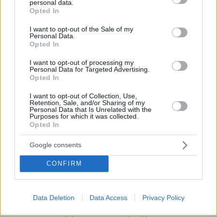
personal data.
grant or deny consent to Google and its third-party tags to
Opted In
use your data for below specified purposes in below Google
consent section.
I want to opt-out of the Sale of my
Personal Data.
Opted In
I want to opt-out of processing my
Personal Data for Targeted Advertising.
Opted In
Κοινοποιήστε
I want to opt-out of Collection, Use,
Retention, Sale, and/or Sharing of my
Personal Data that Is Unrelated with the
Purposes for which it was collected.
Προηγούμενη
Επόμενη
Opted In
Μέτοχος
Δημοπρασιών
Google consents
CONFIRM
Τα σχόλια έχουν απενεργοποιηθεί για
όλους προσωρινά!
Data Deletion
Data Access
Privacy Policy
Σε αυτή τη σελίδα θα βρείτε το