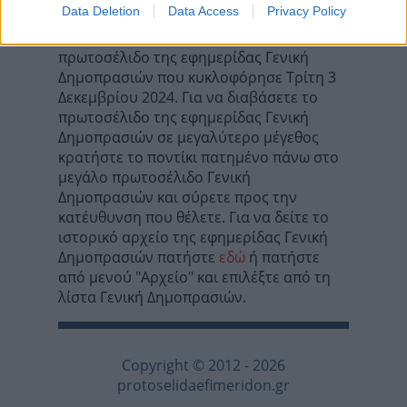
Data Deletion
Data Access
Privacy Policy
Σε αυτή τη σελίδα θα βρείτε το
πρωτοσέλιδο της εφημερίδας Γενική
Δημοπρασιών που κυκλοφόρησε Τρίτη 3
Δεκεμβρίου 2024. Για να διαβάσετε το
πρωτοσέλιδο της εφημερίδας Γενική
Δημοπρασιών σε μεγαλύτερο μέγεθος
κρατήστε το ποντίκι πατημένο πάνω στο
μεγάλο πρωτοσέλιδο Γενική
Δημοπρασιών και σύρετε προς την
κατέυθυνση που θέλετε. Για να δείτε το
ιστορικό αρχείο της εφημερίδας Γενική
Δημοπρασιών πατήστε
εδώ
ή πατήστε
από μενού "Αρχείο" και επιλέξτε από τη
λίστα Γενική Δημοπρασιών.
Copyright © 2012 - 2026
protoselidaefimeridon.gr