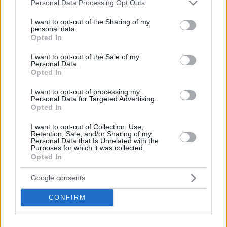
Please note that this website/app uses one or more Google
Personal Data Processing Opt Outs
services and may gather and store information including but
not limited to your visit or usage behaviour. You may click to
I want to opt-out of the Sharing of my
personal data.
grant or deny consent to Google and its third-party tags to
Opted In
use your data for below specified purposes in below Google
consent section.
I want to opt-out of the Sale of my
Personal Data.
Opted In
I want to opt-out of processing my
Personal Data for Targeted Advertising.
Opted In
Κοινοποιήστε
I want to opt-out of Collection, Use,
Retention, Sale, and/or Sharing of my
Personal Data that Is Unrelated with the
Purposes for which it was collected.
Προηγούμενη
Επόμενη
Opted In
Ναυτεμπορική
Ηχώ
Google consents
CONFIRM
Τα σχόλια έχουν απενεργοποιηθεί για
όλους προσωρινά!