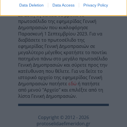
όλους προσωρινά!
Data Deletion
Data Access
Privacy Policy
Σε αυτή τη σελίδα θα βρείτε το
πρωτοσέλιδο της εφημερίδας Γενική
Δημοπρασιών που κυκλοφόρησε
Παρασκευή 1 Σεπτεμβρίου 2023. Για να
διαβάσετε το πρωτοσέλιδο της
εφημερίδας Γενική Δημοπρασιών σε
μεγαλύτερο μέγεθος κρατήστε το ποντίκι
πατημένο πάνω στο μεγάλο πρωτοσέλιδο
Γενική Δημοπρασιών και σύρετε προς την
κατέυθυνση που θέλετε. Για να δείτε το
ιστορικό αρχείο της εφημερίδας Γενική
Δημοπρασιών πατήστε
εδώ
ή πατήστε
από μενού "Αρχείο" και επιλέξτε από τη
λίστα Γενική Δημοπρασιών.
Copyright © 2012 - 2026
protoselidaefimeridon.gr