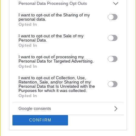
Please note that this website/app uses one or more Google
Personal Data Processing Opt Outs
services and may gather and store information including but
not limited to your visit or usage behaviour. You may click to
I want to opt-out of the Sharing of my
personal data.
grant or deny consent to Google and its third-party tags to
Opted In
use your data for below specified purposes in below Google
consent section.
I want to opt-out of the Sale of my
Personal Data.
Opted In
I want to opt-out of processing my
Personal Data for Targeted Advertising.
Opted In
Κοινοποιήστε
I want to opt-out of Collection, Use,
Retention, Sale, and/or Sharing of my
Personal Data that Is Unrelated with the
Purposes for which it was collected.
Opted In
Προηγούμενη
Επόμενη
Ύπαιθρος Χώρα
Deal
Google consents
CONFIRM
Τα σχόλια έχουν απενεργοποιηθεί για