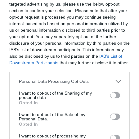
targeted advertising by us, please use the below opt-out
section to confirm your selection. Please note that after your
opt-out request is processed you may continue seeing
interest-based ads based on personal information utilized by
us or personal information disclosed to third parties prior to
your opt-out. You may separately opt-out of the further
disclosure of your personal information by third parties on the
IAB’s list of downstream participants. This information may
also be disclosed by us to third parties on the
IAB’s List of
Downstream Participants
that may further disclose it to other
third parties.
Please note that this website/app uses one or more Google
Personal Data Processing Opt Outs
Κοινοποιήστε
services and may gather and store information including but
not limited to your visit or usage behaviour. You may click to
I want to opt-out of the Sharing of my
personal data.
grant or deny consent to Google and its third-party tags to
Opted In
use your data for below specified purposes in below Google
Οπισθόφυλλο εφημερίδας Δημοπρασιών
consent section.
I want to opt-out of the Sale of my
Personal Data.
Opted In
I want to opt-out of processing my