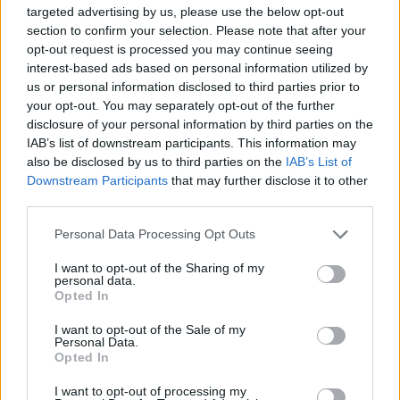
targeted advertising by us, please use the below opt-out
section to confirm your selection. Please note that after your
opt-out request is processed you may continue seeing
interest-based ads based on personal information utilized by
us or personal information disclosed to third parties prior to
your opt-out. You may separately opt-out of the further
disclosure of your personal information by third parties on the
IAB’s list of downstream participants. This information may
also be disclosed by us to third parties on the
IAB’s List of
Downstream Participants
that may further disclose it to other
third parties.
Please note that this website/app uses one or more Google
Personal Data Processing Opt Outs
Κοινοποιήστε
services and may gather and store information including but
not limited to your visit or usage behaviour. You may click to
I want to opt-out of the Sharing of my
personal data.
grant or deny consent to Google and its third-party tags to
Opted In
use your data for below specified purposes in below Google
Οπισθόφυλλο εφημερίδας Δημοπρασιών
consent section.
I want to opt-out of the Sale of my
Personal Data.
Opted In
I want to opt-out of processing my