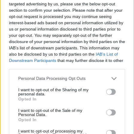
targeted advertising by us, please use the below opt-out
section to confirm your selection. Please note that after your
opt-out request is processed you may continue seeing
interest-based ads based on personal information utilized by
us or personal information disclosed to third parties prior to
your opt-out. You may separately opt-out of the further
disclosure of your personal information by third parties on the
IAB’s list of downstream participants. This information may
also be disclosed by us to third parties on the
IAB’s List of
Downstream Participants
that may further disclose it to other
third parties.
Please note that this website/app uses one or more Google
Personal Data Processing Opt Outs
Κοινοποιήστε
services and may gather and store information including but
not limited to your visit or usage behaviour. You may click to
I want to opt-out of the Sharing of my
personal data.
grant or deny consent to Google and its third-party tags to
Opted In
use your data for below specified purposes in below Google
Οπισθόφυλλο εφημερίδας Δημοπρασιών
consent section.
I want to opt-out of the Sale of my
Personal Data.
Opted In
I want to opt-out of processing my