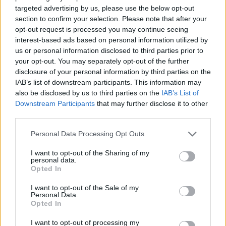
targeted advertising by us, please use the below opt-out
section to confirm your selection. Please note that after your
opt-out request is processed you may continue seeing
interest-based ads based on personal information utilized by
us or personal information disclosed to third parties prior to
your opt-out. You may separately opt-out of the further
disclosure of your personal information by third parties on the
IAB’s list of downstream participants. This information may
also be disclosed by us to third parties on the
IAB’s List of
Downstream Participants
that may further disclose it to other
third parties.
Please note that this website/app uses one or more Google
Personal Data Processing Opt Outs
Κοινοποιήστε
services and may gather and store information including but
not limited to your visit or usage behaviour. You may click to
I want to opt-out of the Sharing of my
personal data.
grant or deny consent to Google and its third-party tags to
Opted In
use your data for below specified purposes in below Google
Οπισθόφυλλο εφημερίδας Πατρίς
consent section.
I want to opt-out of the Sale of my
Personal Data.
Opted In
I want to opt-out of processing my