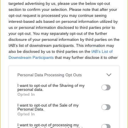
targeted advertising by us, please use the below opt-out
section to confirm your selection. Please note that after your
opt-out request is processed you may continue seeing
interest-based ads based on personal information utilized by
us or personal information disclosed to third parties prior to
your opt-out. You may separately opt-out of the further
disclosure of your personal information by third parties on the
IAB’s list of downstream participants. This information may
also be disclosed by us to third parties on the
IAB’s List of
Downstream Participants
that may further disclose it to other
third parties.
Please note that this website/app uses one or more Google
Κοινοποιήστε
Personal Data Processing Opt Outs
services and may gather and store information including but
not limited to your visit or usage behaviour. You may click to
I want to opt-out of the Sharing of my
personal data.
grant or deny consent to Google and its third-party tags to
Opted In
Οπισθόφυλλο εφημερίδας Κρητική Επιθεώρηση
use your data for below specified purposes in below Google
consent section.
I want to opt-out of the Sale of my
Personal Data.
Opted In
I want to opt-out of processing my