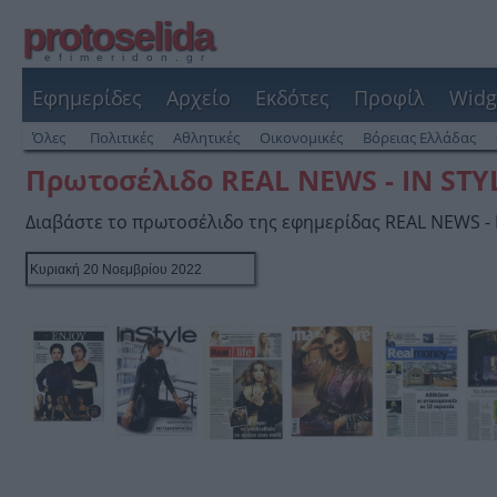
protoselida
efimeridon.gr
Εφημερίδες
Αρχείο
Εκδότες
Προφίλ
Widg
Όλες
Πολιτικές
Αθλητικές
Οικονομικές
Βόρειας Ελλάδας
Πρωτοσέλιδο REAL NEWS - IN STY
Διαβάστε το πρωτοσέλιδο της εφημερίδας REAL NEWS - 