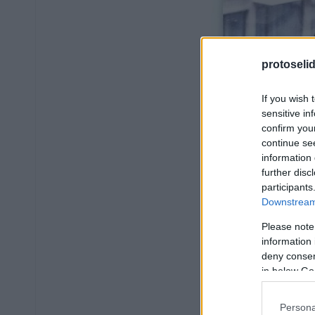
protoseli
If you wish 
sensitive in
confirm you
continue se
information 
further disc
participants
Downstream 
Please note
information 
deny consent
in below Go
Persona