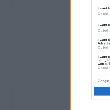
I want t
Opted 
I want t
Opted 
I want 
Advertis
Opted 
I want t
of my P
was col
Opted 
Google 
Οπισθ