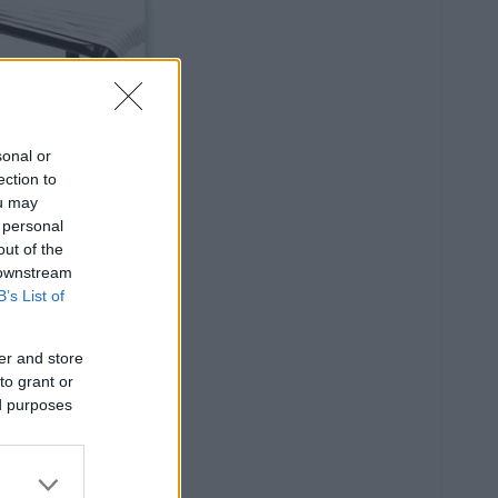
sonal or
ection to
ou may
 personal
out of the
 downstream
B’s List of
er and store
to grant or
ed purposes