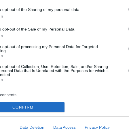
o opt-out of the Sharing of my personal data.
In
o opt-out of the Sale of my Personal Data.
In
to opt-out of processing my Personal Data for Targeted
ing.
In
o opt-out of Collection, Use, Retention, Sale, and/or Sharing
ersonal Data that Is Unrelated with the Purposes for which it
lected.
In
consents
όφυλλο εφημερίδας REAL NEWS - IN
CONFIRM
Data Deletion
Data Access
Privacy Policy