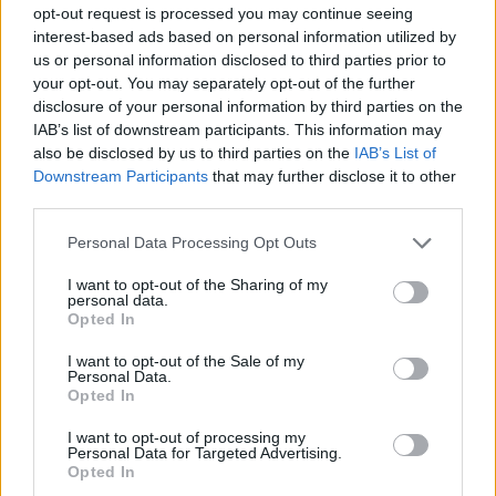
opt-out request is processed you may continue seeing
interest-based ads based on personal information utilized by
us or personal information disclosed to third parties prior to
your opt-out. You may separately opt-out of the further
disclosure of your personal information by third parties on the
IAB’s list of downstream participants. This information may
also be disclosed by us to third parties on the
IAB’s List of
Downstream Participants
that may further disclose it to other
third parties.
Please note that this website/app uses one or more Google
Κοινοποιήστε
Personal Data Processing Opt Outs
services and may gather and store information including but
not limited to your visit or usage behaviour. You may click to
I want to opt-out of the Sharing of my
personal data.
grant or deny consent to Google and its third-party tags to
Opted In
use your data for below specified purposes in below Google
Οπισθόφυλλο εφημερίδας Η ΚΑΘΗΜΕΡΙΝΗ - Κ
consent section.
I want to opt-out of the Sale of my
Personal Data.
Opted In
I want to opt-out of processing my
Personal Data for Targeted Advertising.
Opted In