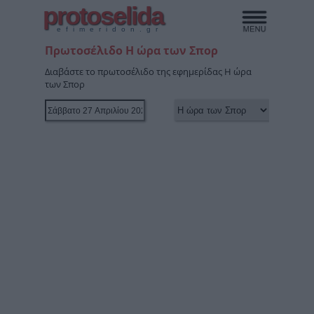
protoselida
efimeridon.gr
Πρωτοσέλιδο Η ώρα των Σπορ
Διαβάστε το πρωτοσέλιδο της εφημερίδας Η ώρα
των Σπορ