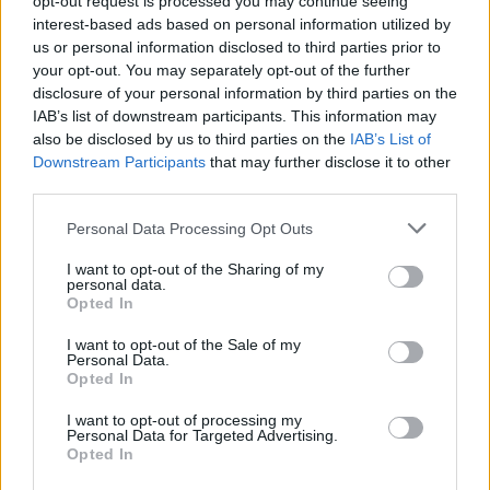
opt-out request is processed you may continue seeing
interest-based ads based on personal information utilized by
us or personal information disclosed to third parties prior to
your opt-out. You may separately opt-out of the further
disclosure of your personal information by third parties on the
IAB’s list of downstream participants. This information may
also be disclosed by us to third parties on the
IAB’s List of
Downstream Participants
that may further disclose it to other
third parties.
Please note that this website/app uses one or more Google
Personal Data Processing Opt Outs
Κοινοποιήστε
services and may gather and store information including but
not limited to your visit or usage behaviour. You may click to
I want to opt-out of the Sharing of my
personal data.
grant or deny consent to Google and its third-party tags to
Opted In
use your data for below specified purposes in below Google
Οπισθόφυλλο εφημερίδας Η ώρα των Σπορ
consent section.
I want to opt-out of the Sale of my
Personal Data.
Opted In
I want to opt-out of processing my
Personal Data for Targeted Advertising.
Opted In